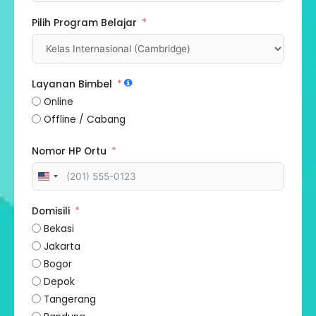
Pilih Program Belajar
Layanan Bimbel
Online
Offline / Cabang
Nomor HP Ortu
United
States
+1
Domisili
Bekasi
Jakarta
Bogor
Depok
Tangerang