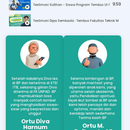
9:59
Testimoni Sulthan - Siswa Program Tembus UI ITB yang Ben
Testimoni Dipa Sembada : Tembus Fakultas Teknik Mesin & 
Setelah kakaknya Diva les
Selama bimbingan di BP,
di BP dan keterima di STEI
banyak manfaat yang
ITB, sekarang giliran Diva
diperoleh anak kami, yang
diterima di FK UNPAD. BP
utama selain akademik,
membuktikan bisa
yaitu Pendidikan spiritual.
menjadi contoh bimbel
Sejak ikut bimbel di BP anak
yang menghasilkan siswa-
kami lebih percaya diri dan
siswi yang berprestasi dan
optimis, mandiri dan
unggul
bersikap lebih sederhana.
Terima kasih BP
Ortu Diva
Ortu M.
Harnum