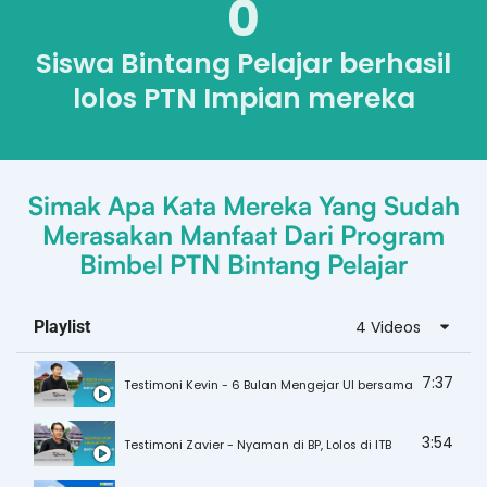
0
Siswa Bintang Pelajar berhasil
lolos PTN Impian mereka
Simak Apa Kata Mereka Yang Sudah
Merasakan Manfaat Dari Program
Bimbel PTN Bintang Pelajar
Playlist
4 Videos
7:37
Testimoni Kevin - 6 Bulan Mengejar UI bersama Bintang Pel
3:54
Testimoni Zavier - Nyaman di BP, Lolos di ITB