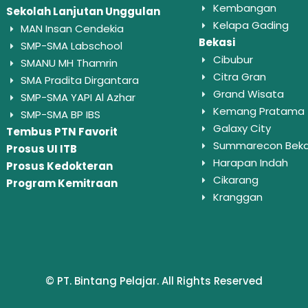
Kembangan
Sekolah Lanjutan Unggulan
Kelapa Gading
MAN Insan Cendekia
Bekasi
SMP-SMA Labschool
Cibubur
SMANU MH Thamrin
Citra Gran
SMA Pradita Dirgantara
Grand Wisata
SMP-SMA YAPI Al Azhar
Kemang Pratama
SMP-SMA BP IBS
Galaxy City
Tembus PTN Favorit
Summarecon Beka
Prosus UI ITB
Harapan Indah
Prosus Kedokteran
Cikarang
Program Kemitraan
Kranggan
© PT. Bintang Pelajar. All Rights Reserved