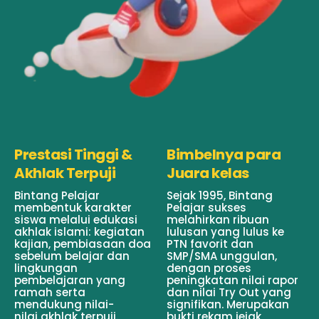
Prestasi Tinggi &
Bimbelnya para
Akhlak Terpuji
Juara kelas
Bintang Pelajar
Sejak 1995, Bintang
membentuk karakter
Pelajar sukses
siswa melalui edukasi
melahirkan ribuan
akhlak islami: kegiatan
lulusan yang lulus ke
kajian, pembiasaan doa
PTN favorit dan
sebelum belajar dan
SMP/SMA unggulan,
lingkungan
dengan proses
pembelajaran yang
peningkatan nilai rapor
ramah serta
dan nilai Try Out yang
mendukung nilai-
signifikan. Merupakan
nilai akhlak terpuji.
bukti rekam jejak