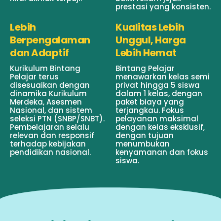
prestasi yang konsisten.
Lebih
Kualitas Lebih
Berpengalaman
Unggul, Harga
dan Adaptif
Lebih Hemat
Kurikulum Bintang
Bintang Pelajar
Pelajar terus
menawarkan kelas semi
disesuaikan dengan
privat hingga 5 siswa
dinamika Kurikulum
dalam 1 kelas, dengan
Merdeka, Asesmen
paket biaya yang
Nasional, dan sistem
terjangkau. Fokus
seleksi PTN (SNBP/SNBT).
pelayanan maksimal
Pembelajaran selalu
dengan kelas eksklusif,
relevan dan responsif
dengan tujuan
terhadap kebijakan
menumbukan
pendidikan nasional.
kenyamanan dan fokus
siswa.