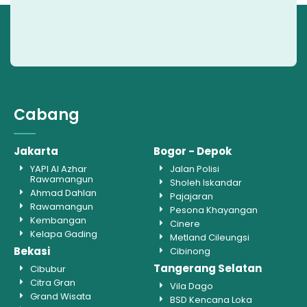
Cabang
Jakarta
Bogor - Depok
YAPI Al Azhar
Jalan Polisi
Rawamangun
Sholeh Iskandar
Ahmad Dahlan
Pajajaran
Rawamangun
Pesona Khayangan
Kembangan
Cinere
Kelapa Gading
Metland Cileungsi
Bekasi
Cibinong
Tangerang Selatan
Cibubur
Citra Gran
Vila Dago
Grand Wisata
BSD Kencana Loka