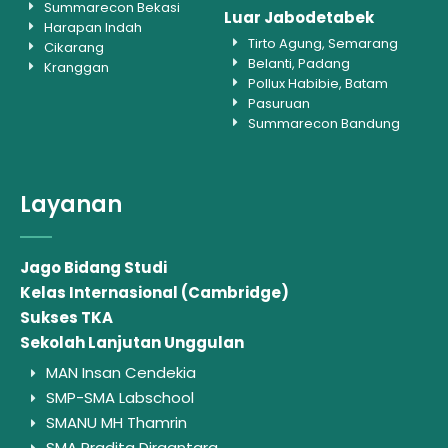
Summarecon Bekasi
Luar Jabodetabek
Harapan Indah
Tirto Agung, Semarang
Cikarang
Belanti, Padang
Kranggan
Pollux Habibie, Batam
Pasuruan
Summarecon Bandung
Layanan
Jago Bidang Studi
Kelas Internasional (Cambridge)
Sukses TKA
Sekolah Lanjutan Unggulan
MAN Insan Cendekia
SMP-SMA Labschool
SMANU MH Thamrin
SMA Pradita Dirgantara