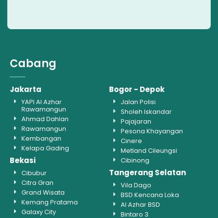
Cabang
Jakarta
Bogor - Depok
YAPI Al Azhar
Jalan Polisi
Rawamangun
Sholeh Iskandar
Ahmad Dahlan
Pajajaran
Rawamangun
Pesona Khayangan
Kembangan
Cinere
Kelapa Gading
Metland Cileungsi
Bekasi
Cibinong
Tangerang Selatan
Cibubur
Citra Gran
Vila Dago
Grand Wisata
BSD Kencana Loka
Kemang Pratama
Al Azhar BSD
Galaxy City
Bintaro 3