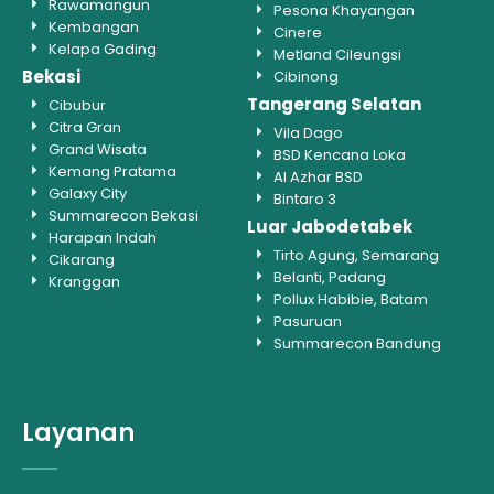
Rawamangun
Pesona Khayangan
Kembangan
Cinere
Kelapa Gading
Metland Cileungsi
Bekasi
Cibinong
Tangerang Selatan
Cibubur
Citra Gran
Vila Dago
Grand Wisata
BSD Kencana Loka
Kemang Pratama
Al Azhar BSD
Galaxy City
Bintaro 3
Summarecon Bekasi
Luar Jabodetabek
Harapan Indah
Tirto Agung, Semarang
Cikarang
Belanti, Padang
Kranggan
Pollux Habibie, Batam
Pasuruan
Summarecon Bandung
Layanan