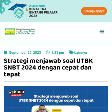
Selengkapnya
September 25, 2023
1:21 pm
Lainnya
Strategi menjawab soal UTBK
SNBT 2024 dengan cepat dan
tepat