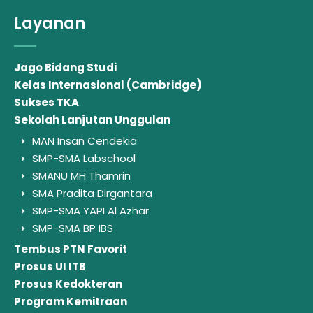
Layanan
Jago Bidang Studi
Kelas Internasional (Cambridge)
Sukses TKA
Sekolah Lanjutan Unggulan
MAN Insan Cendekia
SMP-SMA Labschool
SMANU MH Thamrin
SMA Pradita Dirgantara
SMP-SMA YAPI Al Azhar
SMP-SMA BP IBS
Tembus PTN Favorit
Prosus UI ITB
Prosus Kedokteran
Program Kemitraan