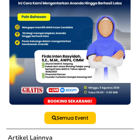
Semua Event
Artikel Lainnya