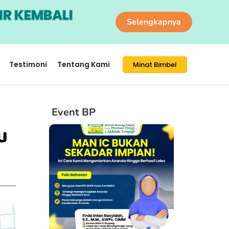
IR KEMBALI
Selengkapnya
Testimoni
Tentang Kami
Minat Bimbel
Event BP
u