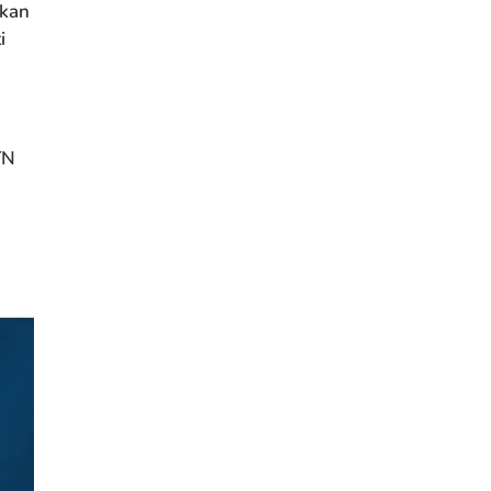
nkan
i
TN