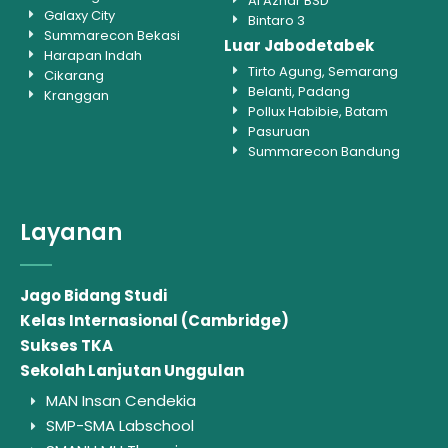
Al Azhar BSD
Galaxy City
Bintaro 3
Summarecon Bekasi
Luar Jabodetabek
Harapan Indah
Tirto Agung, Semarang
Cikarang
Belanti, Padang
Kranggan
Pollux Habibie, Batam
Pasuruan
Summarecon Bandung
Layanan
Jago Bidang Studi
Kelas Internasional (Cambridge)
Sukses TKA
Sekolah Lanjutan Unggulan
MAN Insan Cendekia
SMP-SMA Labschool