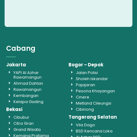
Cabang
Jakarta
Bogor - Depok
YAPI Al Azhar
Jalan Polisi
Rawamangun
Sholeh Iskandar
Ahmad Dahlan
Pajajaran
Rawamangun
Pesona Khayangan
Kembangan
Cinere
Kelapa Gading
Metland Cileungsi
Bekasi
Cibinong
Tangerang Selatan
Cibubur
Citra Gran
Vila Dago
Grand Wisata
BSD Kencana Loka
Kemang Pratama