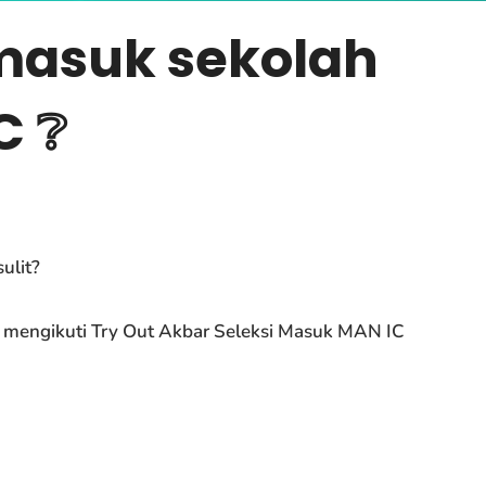
 masuk sekolah
C ❔
ulit?
 mengikuti Try Out Akbar Seleksi Masuk MAN IC