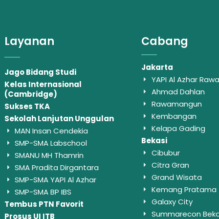
Layanan
Cabang
Jakarta
Jago Bidang Studi
YAPI Al Azhar Ra
Kelas Internasional
Ahmad Dahlan
(Cambridge)
Rawamangun
Sukses TKA
Kembangan
Sekolah Lanjutan Unggulan
Kelapa Gading
MAN Insan Cendekia
Bekasi
SMP-SMA Labschool
Cibubur
SMANU MH Thamrin
Citra Gran
SMA Pradita Dirgantara
Grand Wisata
SMP-SMA YAPI Al Azhar
Kemang Pratama
SMP-SMA BP IBS
Galaxy City
Tembus PTN Favorit
Summarecon Beka
Prosus UI ITB