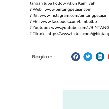
Jangan lupa Follow Akun Kami yah
? Web :
www.bintangpelajar.com
? IG :
www.instagram.com/bintangpelajar_o
? FB :
www.facebook.com/bimbelbp
? Youtube :
www.youtube.com/c/BINTAN
? Tiktok :
https://www.tiktok.com/@bintan
Bagikan :