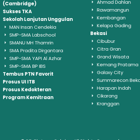
Ahmad Dahlan
(Cambridge)
Rawamangun
Sukses TKA
Kembangan
Sekolah Lanjutan Unggulan
Kelapa Gading
MAN Insan Cendekia
Bekasi
SMP-SMA Labschool
Cibubur
SMANU MH Thamrin
Citra Gran
SMA Pradita Dirgantara
Grand Wisata
SMP-SMA YAPI Al Azhar
Kemang Pratama
SMP-SMA BP IBS
Galaxy City
Tembus PTN Favorit
Summarecon Beka
Prosus UI ITB
Harapan Indah
Prosus Kedokteran
Cikarang
Program Kemitraan
Kranggan