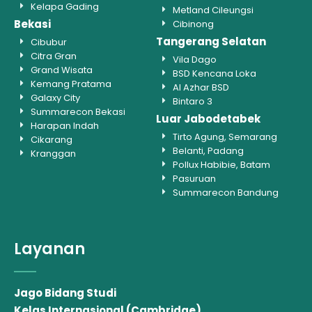
Kelapa Gading
Metland Cileungsi
Bekasi
Cibinong
Tangerang Selatan
Cibubur
Citra Gran
Vila Dago
Grand Wisata
BSD Kencana Loka
Kemang Pratama
Al Azhar BSD
Galaxy City
Bintaro 3
Summarecon Bekasi
Luar Jabodetabek
Harapan Indah
Tirto Agung, Semarang
Cikarang
Belanti, Padang
Kranggan
Pollux Habibie, Batam
Pasuruan
Summarecon Bandung
Layanan
Jago Bidang Studi
Kelas Internasional (Cambridge)