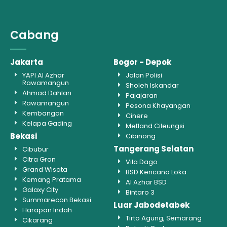
Cabang
Jakarta
Bogor - Depok
YAPI Al Azhar
Jalan Polisi
Rawamangun
Sholeh Iskandar
Ahmad Dahlan
Pajajaran
Rawamangun
Pesona Khayangan
Kembangan
Cinere
Kelapa Gading
Metland Cileungsi
Bekasi
Cibinong
Tangerang Selatan
Cibubur
Citra Gran
Vila Dago
Grand Wisata
BSD Kencana Loka
Kemang Pratama
Al Azhar BSD
Galaxy City
Bintaro 3
Summarecon Bekasi
Luar Jabodetabek
Harapan Indah
Tirto Agung, Semarang
Cikarang