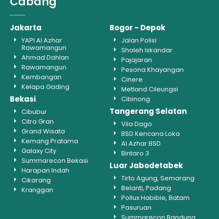
Cabang
Jakarta
Bogor - Depok
YAPI Al Azhar
Jalan Polisi
Rawamangun
Sholeh Iskandar
Ahmad Dahlan
Pajajaran
Rawamangun
Pesona Khayangan
Kembangan
Cinere
Kelapa Gading
Metland Cileungsi
Bekasi
Cibinong
Tangerang Selatan
Cibubur
Citra Gran
Vila Dago
Grand Wisata
BSD Kencana Loka
Kemang Pratama
Al Azhar BSD
Galaxy City
Bintaro 3
Summarecon Bekasi
Luar Jabodetabek
Harapan Indah
Tirto Agung, Semarang
Cikarang
Belanti, Padang
Kranggan
Pollux Habibie, Batam
Pasuruan
Summarecon Bandung