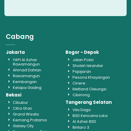
Cabang
Jakarta
Bogor - Depok
YAPI Al Azhar
Jalan Polisi
Rawamangun
Sholeh Iskandar
Ahmad Dahlan
Pajajaran
Rawamangun
Pesona Khayangan
Kembangan
Cinere
Kelapa Gading
Metland Cileungsi
Bekasi
Cibinong
Tangerang Selatan
Cibubur
Citra Gran
Vila Dago
Grand Wisata
BSD Kencana Loka
Kemang Pratama
Al Azhar BSD
Galaxy City
Bintaro 3