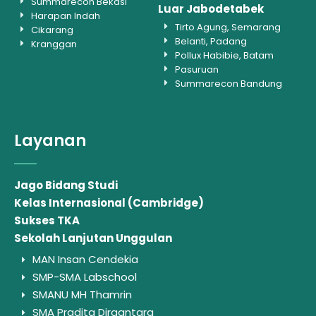
Summarecon Bekasi
Luar Jabodetabek
Harapan Indah
Tirto Agung, Semarang
Cikarang
Belanti, Padang
Kranggan
Pollux Habibie, Batam
Pasuruan
Summarecon Bandung
Layanan
Jago Bidang Studi
Kelas Internasional (Cambridge)
Sukses TKA
Sekolah Lanjutan Unggulan
MAN Insan Cendekia
SMP-SMA Labschool
SMANU MH Thamrin
SMA Pradita Dirgantara