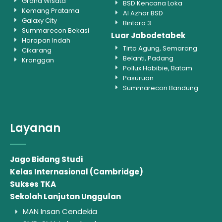
Grand Wisata
BSD Kencana Loka
Kemang Pratama
Al Azhar BSD
Galaxy City
Bintaro 3
Summarecon Bekasi
Luar Jabodetabek
Harapan Indah
Tirto Agung, Semarang
Cikarang
Belanti, Padang
Kranggan
Pollux Habibie, Batam
Pasuruan
Summarecon Bandung
Layanan
Jago Bidang Studi
Kelas Internasional (Cambridge)
Sukses TKA
Sekolah Lanjutan Unggulan
MAN Insan Cendekia