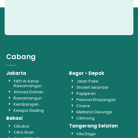
Cabang
Jakarta
Bogor - Depok
YAPI Al Azhar
Jalan Polisi
Rawamangun
Sholeh Iskandar
Ahmad Dahlan
Pajajaran
Rawamangun
Pesona Khayangan
Kembangan
Cinere
Kelapa Gading
Metland Cileungsi
Bekasi
Cibinong
Tangerang Selatan
Cibubur
Citra Gran
Vila Dago